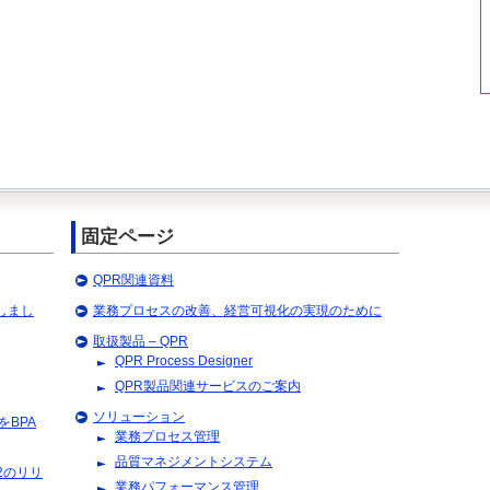
固定ページ
QPR関連資料
ンしまし
業務プロセスの改善、経営可視化の実現のために
取扱製品 – QPR
QPR Process Designer
QPR製品関連サービスのご案内
ソリューション
PRをBPA
業務プロセス管理
品質マネジメントシステム
2012のリリ
業務パフォーマンス管理