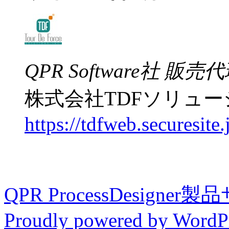
QPR Software社 販売
株式会社TDFソリュ
https://tdfweb.securesite.
QPR ProcessDesigner
Proudly powered by WordPr