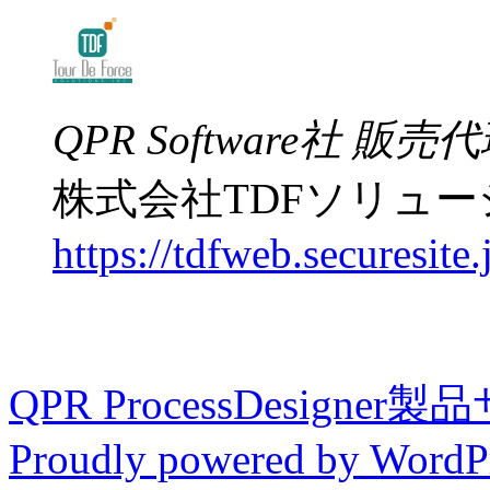
QPR Software社 販売
株式会社TDFソリュ
https://tdfweb.securesite.
QPR ProcessDesigner
Proudly powered by WordPr