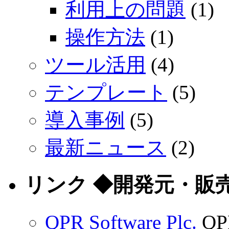
利用上の問題
(1)
操作方法
(1)
ツール活用
(4)
テンプレート
(5)
導入事例
(5)
最新ニュース
(2)
リンク ◆開発元・販
QPR Software Plc.
Q