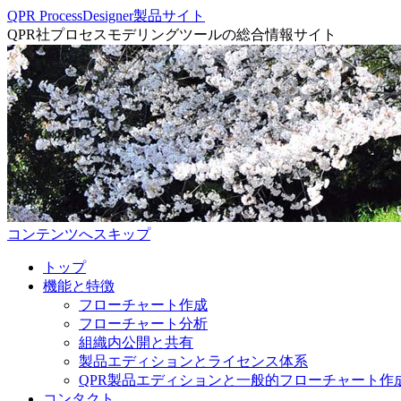
QPR ProcessDesigner製品サイト
QPR社プロセスモデリングツールの総合情報サイト
コンテンツへスキップ
トップ
機能と特徴
フローチャート作成
フローチャート分析
組織内公開と共有
製品エディションとライセンス体系
QPR製品エディションと一般的フローチャート作
コンタクト