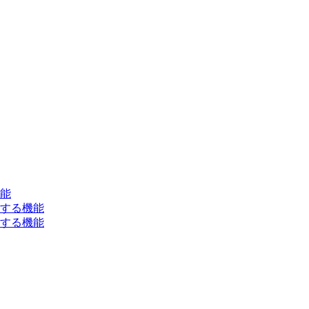
能
する機能
する機能