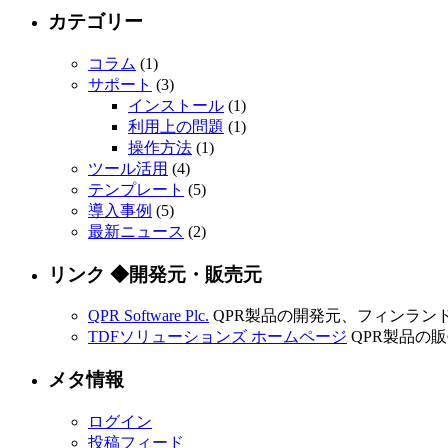
カテゴリー
コラム
(1)
サポート
(3)
インストール
(1)
利用上の問題
(1)
操作方法
(1)
ツール活用
(4)
テンプレート
(5)
導入事例
(5)
最新ニュース
(2)
リンク ◆開発元・販売元
QPR Software Plc.
QPR製品の開発元、フィンランド QP
TDFソリューションズ ホームページ
QPR製品の
メタ情報
ログイン
投稿フィード