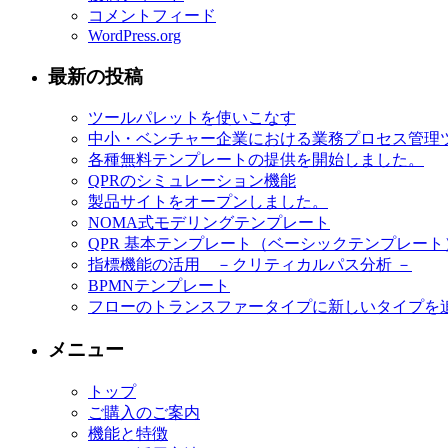
コメントフィード
WordPress.org
最新の投稿
ツールパレットを使いこなす
中小・ベンチャー企業における業務プロセス管理
各種無料テンプレートの提供を開始しました。
QPRのシミュレーション機能
製品サイトをオープンしました。
NOMA式モデリングテンプレート
QPR 基本テンプレート（ベーシックテンプレート
指標機能の活用 －クリティカルパス分析 －
BPMNテンプレート
フローのトランスファータイプに新しいタイプを
メニュー
トップ
ご購入のご案内
機能と特徴