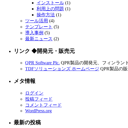
インストール
(1)
利用上の問題
(1)
操作方法
(1)
ツール活用
(4)
テンプレート
(5)
導入事例
(5)
最新ニュース
(2)
リンク ◆開発元・販売元
QPR Software Plc.
QPR製品の開発元、フィンランド QP
TDFソリューションズ ホームページ
QPR製品の
メタ情報
ログイン
投稿フィード
コメントフィード
WordPress.org
最新の投稿