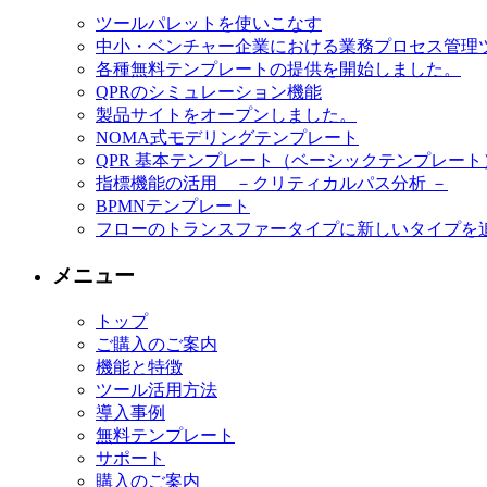
ツールパレットを使いこなす
中小・ベンチャー企業における業務プロセス管理
各種無料テンプレートの提供を開始しました。
QPRのシミュレーション機能
製品サイトをオープンしました。
NOMA式モデリングテンプレート
QPR 基本テンプレート（ベーシックテンプレート
指標機能の活用 －クリティカルパス分析 －
BPMNテンプレート
フローのトランスファータイプに新しいタイプを
メニュー
トップ
ご購入のご案内
機能と特徴
ツール活用方法
導入事例
無料テンプレート
サポート
購入のご案内