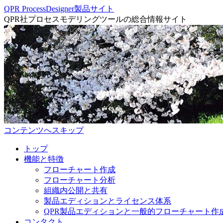
QPR ProcessDesigner製品サイト
QPR社プロセスモデリングツールの総合情報サイト
コンテンツへスキップ
トップ
機能と特徴
フローチャート作成
フローチャート分析
組織内公開と共有
製品エディションとライセンス体系
QPR製品エディションと一般的フローチャート作
コンタクト