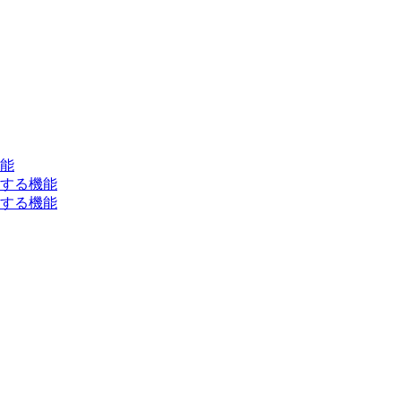
能
する機能
する機能